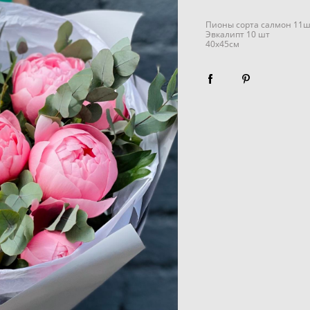
Пионы сорта салмон 11ш
Эвкалипт 10 шт
40х45см