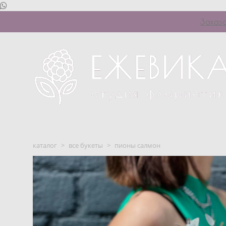
Заказ
каталог
>
все букеты
>
пионы салмон