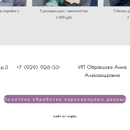
 коробке s
5 розовых роз с эвкалиптом
5 белых 
.
2 490 pуб.
2
ИП Образцова Анна
стр.3 +7 (929) 926-33-
Александровна
Политика обработки персональных данных
сайт от vigbo