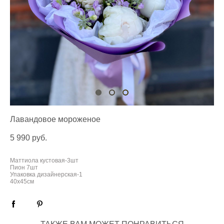
Лавандовое мороженое
5 990 pуб.
Маттиола кустовая-3шт
Пион 7шт
Упаковка дизайнерская-1
40х45см